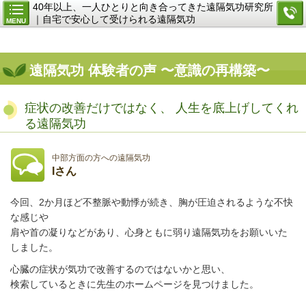
40年以上、一人ひとりと向き合ってきた遠隔気功研究所
｜自宅で安心して受けられる遠隔気功
MENU
遠隔気功 体験者の声 〜意識の再構築〜
症状の改善だけではなく、 人生を底上げしてくれ
る遠隔気功
中部方面の方への遠隔気功
Iさん
今回、2か月ほど不整脈や動悸が続き、胸が圧迫されるような不快
な感じや
肩や首の凝りなどがあり、心身ともに弱り遠隔気功をお願いいた
しました。
心臓の症状が気功で改善するのではないかと思い、
検索しているときに先生のホームページを見つけました。