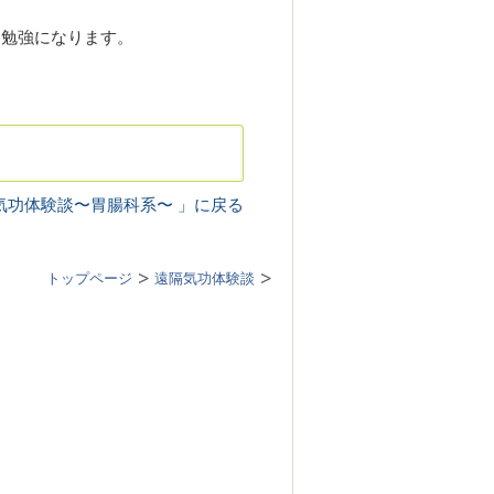
も勉強になります。
気功体験談〜胃腸
科系
〜 」
に戻る
トップページ
遠隔気功体験談