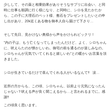
少しして、その薬と相乗効果がありそうなサプリに出会い、と同
時に仕事も順調に行く様になり、と同時に、シロを見たかたか
ら、この子に大理石のペット様、敷石をプレゼントしたいとの申
し出があり、20k近くある物を御本人自ら届けて下さり…
そして先日、見かけない奥様から声をかけられビックリ！
"内の子は、もう亡くなってしまったんだけど、よく、シロちゃん
に、吠えらたのが懐かしいわ。御宅の前を通るのが楽しみなの。
シロちゃんが元気でいてくれると嬉しいわ"との暖かいお言葉を頂
きました。
シロが生きているだけで喜んでくれる人がいるなんて‼️ 涙…
近所の方からも、この頃、シロちゃん、以前より元気になったん
じゃない？吠える声が良く聞こえるから…と言われるまでに。感
謝‼️
この頃良く思います。